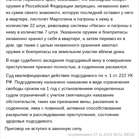
оружия в Российской Федерации запрещен, незаконно взял
из сумки своего знакомого, которую последний оставил у него
в квартире, пистолет Марголина и патроны к нему в
количестве 22 штук, револьвер системы «Наган» и патроны к
нему в количестве 7 штук. Указанное оружие и боеприпасы
незаконно хранил у себя в квартире, а затем перевез их в
дом, где также с целью незаконного хранения закопал
оружие и боеприпасы на земельном участке вблизи дома.
В ходе судебного заседания подсудимый вину в совершении
преступления признал полностью, в содеянном раскаялся.
Суд квалифицировал действия подсудимого по ч. 1 ст. 222 УК
РФ. Подсудимому назначено наказание в виде ограничения
свободы сроком на 1 год с установлением определенных
судом ограничений с учетом смягчающих наказание
обстоятельств, таких как признание вины, раскаяние в
содеянном, явка с повинной, активное способствование
раскрытию и расследованию преступления, состояние
здоровья подсудимого.
Приговор не вступил в законную силу.
опубликовано 27.11.2024 06:52 (МСК)