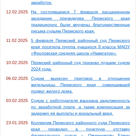
заработок.
12.02.2025
На состоявшемся 7 февраля расширенном
заседании президиума Пермского края
традиционно были вручены благодарственные
письма судьям Пермского края.
11.02.2025
5 февраля Пермский районный суд Пермского
края посетила группа учащихся 8 класса МАОУ
«Фроловская средняя школа «Навигатор».
10.02.2025
Пермский районный суд признан лучшим судом
2024 года.
06.02.2025
Судом вынесен приговор в отношении
жительницы Пермского края, совершившей
поджог жилого дома.
03.02.2025
Судом с работодателя взыскана задолженность
по заработной плате, а также компенсация за
задержку её выплаты и моральный вред.
23.01.2025
Коллектив Пермского районного суда Пермского
края проводил в почетную отставку
федерального судью – Овчинникову Елену