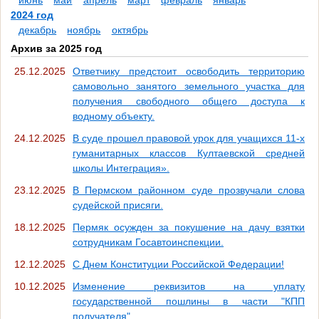
июнь
май
апрель
март
февраль
январь
2024 год
декабрь
ноябрь
октябрь
Архив за 2025 год
25.12.2025
Ответчику предстоит освободить территорию
самовольно занятого земельного участка для
получения свободного общего доступа к
водному объекту.
24.12.2025
В суде прошел правовой урок для учащихся 11-х
гуманитарных классов Култаевской средней
школы Интеграция».
23.12.2025
В Пермском районном суде прозвучали слова
судейской присяги.
18.12.2025
Пермяк осужден за покушение на дачу взятки
сотрудникам Госавтоинспекции.
12.12.2025
С Днем Конституции Российской Федерации!
10.12.2025
Изменение реквизитов на уплату
государственной пошлины в части "КПП
получателя".