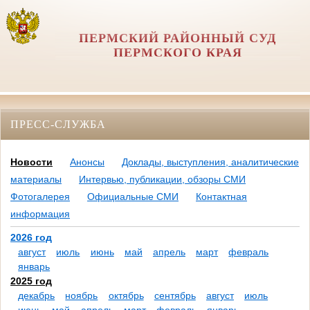
ПЕРМСКИЙ РАЙОННЫЙ СУД
ПЕРМСКОГО КРАЯ
ПРЕСС-СЛУЖБА
Новости
Анонсы
Доклады, выступления, аналитические
материалы
Интервью, публикации, обзоры СМИ
Фотогалерея
Официальные СМИ
Контактная
информация
2026 год
август
июль
июнь
май
апрель
март
февраль
январь
2025 год
декабрь
ноябрь
октябрь
сентябрь
август
июль