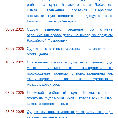
районного суда Пермского края Лобастова
Ольга Евгеньевна посетила Пермскую
воспитательную колонию, находящуюся в с.
Гамово, с правовой беседой.
30.07.2025
Судом вынесено решение об отмене
ограничения права детей на выезд за пределы
Российской Федерации.
25.07.2025
Судом с ответчика взыскано неосновательное
обогащение
18.07.2025
Основанием отказа в допуске в здание суда
может являться отказ гражданина от
прохождения проверки с использованием как
стационарного, так и переносного
металлодетектора.
02.07.2025
Пермский районный суд Пермского края
посетила группа учащихся 9 класса МАОУ Юго-
камская средняя школа.
28.06.2025
Судом взыскана компенсация морального вреда
за наезд на пешеходов.