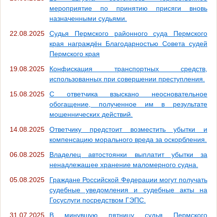
мероприятие по принятию присяги вновь
назначенными судьями.
22.08.2025
Судья Пермского районного суда Пермского
края награждён Благодарностью Совета судей
Пермского края
19.08.2025
Конфискация транспортных средств,
использованных при совершении преступления.
15.08.2025
С ответчика взыскано неосновательное
обогащение, полученное им в результате
мошеннических действий.
14.08.2025
Ответчику предстоит возместить убытки и
компенсацию морального вреда за оскорбления.
06.08.2025
Владелец автостоянки выплатит убытки за
ненадлежащее хранение маломерного судна.
05.08.2025
Граждане Российской Федерации могут получать
судебные уведомления и судебные акты на
Госуслуги посредством ГЭПС.
31.07.2025
В минувшую пятницу судья Пермского