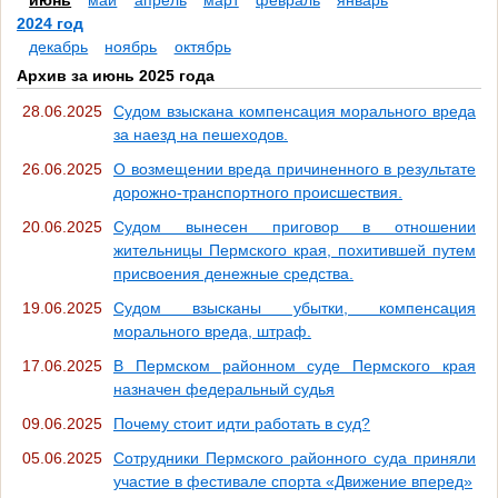
июнь
май
апрель
март
февраль
январь
2024 год
декабрь
ноябрь
октябрь
Архив за июнь 2025 года
28.06.2025
Судом взыскана компенсация морального вреда
за наезд на пешеходов.
26.06.2025
О возмещении вреда причиненного в результате
дорожно-транспортного происшествия.
20.06.2025
Судом вынесен приговор в отношении
жительницы Пермского края, похитившей путем
присвоения денежные средства.
19.06.2025
Судом взысканы убытки, компенсация
морального вреда, штраф.
17.06.2025
В Пермском районном суде Пермского края
назначен федеральный судья
09.06.2025
Почему стоит идти работать в суд?
05.06.2025
Сотрудники Пермского районного суда приняли
участие в фестивале спорта «Движение вперед»