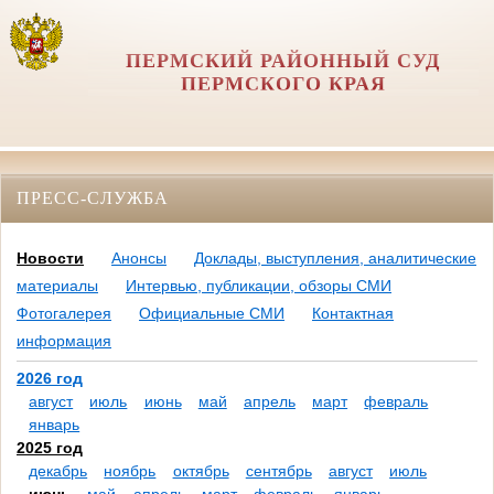
ПЕРМСКИЙ РАЙОННЫЙ СУД
ПЕРМСКОГО КРАЯ
ПРЕСС-СЛУЖБА
Новости
Анонсы
Доклады, выступления, аналитические
материалы
Интервью, публикации, обзоры СМИ
Фотогалерея
Официальные СМИ
Контактная
информация
2026 год
август
июль
июнь
май
апрель
март
февраль
январь
2025 год
декабрь
ноябрь
октябрь
сентябрь
август
июль