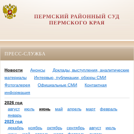
ПЕРМСКИЙ РАЙОННЫЙ СУД
ПЕРМСКОГО КРАЯ
ПРЕСС-СЛУЖБА
Новости
Анонсы
Доклады, выступления, аналитические
материалы
Интервью, публикации, обзоры СМИ
Фотогалерея
Официальные СМИ
Контактная
информация
2026 год
август
июль
июнь
май
апрель
март
февраль
январь
2025 год
декабрь
ноябрь
октябрь
сентябрь
август
июль