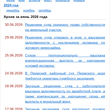
июнь
май
апрель
март
февраль
январь
2024 год
декабрь
ноябрь
октябрь
Архив за июнь 2026 года
30.06.2026
Решением суда признано право собственности
на земельный участок.
29.06.2026
Решением суда отказано в иске о взыскании
задолженности с наследников должника по
договору микрозайма.
25.06.2026
Судом пропорционально взыскана
компенсационная выплата за нарушение
условий договора.
24.06.2026
В Пермский районный суд Пермского края
требуется секретарь судебного заседания.
18.06.2026
Заочным решением суда с работодателя
взыскана задолженность по заработной плате, а
также компенсация за нарушение срока её
выплаты и моральный вред.
17.06.2026
Заочным решением суда расторгнут договор