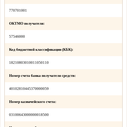
770701001
ОКТМО получателя:
57546000
Код бюджетной классификации (КБК):
18210803010011050110
Номер счета банка получателя средств:
40102810445370000059
Номер казначейского счета:
03100643000000018500