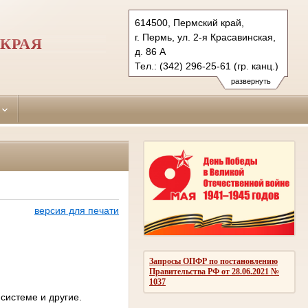
614500, Пермский край,
г. Пермь, ул. 2-я Красавинская,
КРАЯ
д. 86 А
Тел.: (342) 296-25-61 (гр. канц.)
296-23-61(уг. канц.)
развернуть
296-28-34 (ф.)
permsky.perm@sudrf.ru
версия для печати
Запросы ОПФР по постановлению
Правительства РФ от 28.06.2021 №
1037
истеме и другие.